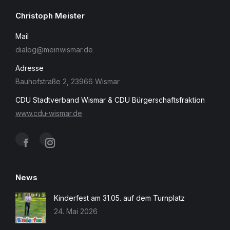
Christoph Meister
Mail
dialog@meinwismar.de
Adresse
Bauhofstraße 2, 23966 Wismar
CDU Stadtverband Wismar & CDU Bürgerschaftsfraktion
www.cdu-wismar.de
Finden Sie uns auf:
Facebook
Instagram
page
page
News
opens
opens
Kinderfest am 31.05. auf dem Turnplatz
24. Mai 2026
in
in